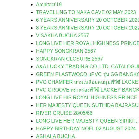
Architect'19
TRAVELLING TO NAKA CAVE 02 MAY 2023
6 YEARS ANNIVERSARY 20 OCTOBER 202
8 YEARS ANNIVERSARY 20 OCTOBER 202
VISAKHA BUCHA 2567
LONG LIVE HER ROYAL HIGHNESS PRINC
HAPPY SONGKRAN 2567
SONGKRAN CLOSURE 2567
A&A LUCKY TRADING CO.,LTD. CATALOG
GREEN PLASTWOOD uPVC รุ่น GG BANGK
PVC CHAMFER สามเหลี่ยมลบมุมพีวีซี LAC
PVC GROOVE เซาะร่องพีวีซี LACKEY BANG
LONG LIVE HIS ROYAL HIGHNESS PRINC
HER MAJESTY QUEEN SUTHIDA BAJRAS
RIVER CRUISE 28/05/66
LONG LIVE HER MAJESTY QUEEN SIRIKIT
HAPPY BIRTHDAY NOEL 02 AUGUST 2024
ASHALA BUCHA