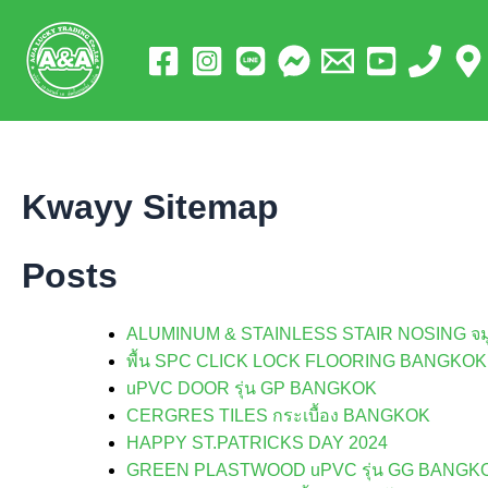
Skip
to
content
Kwayy Sitemap
Posts
ALUMINUM & STAINLESS STAIR NOSING จมูก
พื้น SPC CLICK LOCK FLOORING BANGKOK
uPVC DOOR รุ่น GP BANGKOK
CERGRES TILES กระเบื้อง BANGKOK
HAPPY ST.PATRICKS DAY 2024
GREEN PLASTWOOD uPVC รุ่น GG BANGK