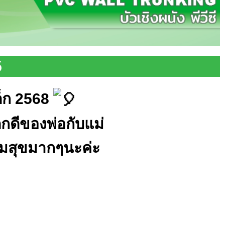
5
ด็ก 2568
็กดีของพ่อกับแม่
วามสุขมากๆนะค่ะ