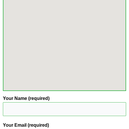
Your Name (required)
Your Email (required)