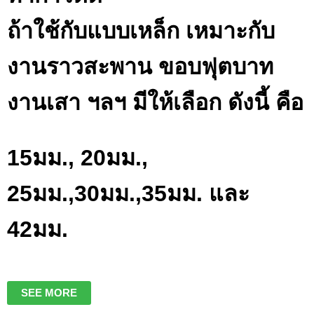
ถ้าใช้กับแบบเหล็ก เหมาะกับ
งานราวสะพาน ขอบฟุตบาท
งานเสา ฯลฯ มีให้เลือก ดังนี้ คือ
15มม., 20มม.,
25มม.,30มม.,35มม. และ
42มม.
SEE MORE