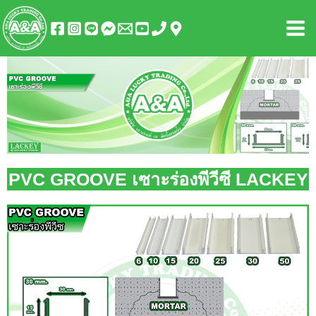
Skip
Mai
to
Men
content
PVC GROOVE เซาะร่องพีวีซี LACKEY