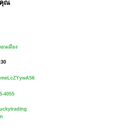
คุณ
อนเมือง
:30
D5meLcZYywA56
5-4055
luckytrading
om