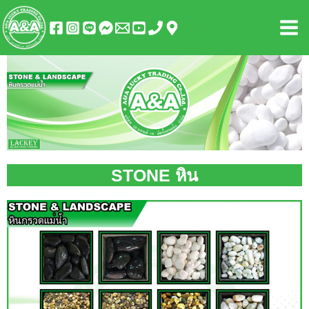
Skip
Mai
to
Men
content
STONE หิน